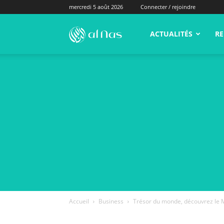
mercredi 5 août 2026
Connecter / rejoindre
alNas.fr
ACTUALITÉS
RE
Accueil
Business
Trésor du monde, découvrez le M