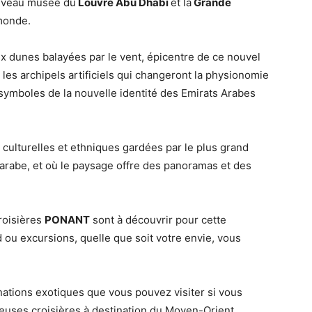
nouveau musée du
Louvre Abu Dhabi
et la
Grande
monde.
x dunes balayées par le vent, épicentre de ce nouvel
 les archipels artificiels qui changeront la physionomie
 symboles de la nouvelle identité des Emirats Arabes
s culturelles et ethniques gardées par le plus grand
 arabe, et où le paysage offre des panoramas et des
roisières
PONANT
sont à découvrir pour cette
d ou excursions, quelle que soit votre envie, vous
ations exotiques que vous pouvez visiter si vous
leuses croisières à destination du Moyen-Orient.