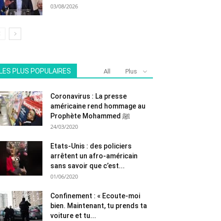
03/08/2026
LES PLUS POPULAIRES
All
Plus
Coronavirus : La presse
américaine rend hommage au
Prophète Mohammed ﷺ
24/03/2020
Etats-Unis : des policiers
arrêtent un afro-américain
sans savoir que c’est...
01/06/2020
Confinement : « Ecoute-moi
bien. Maintenant, tu prends ta
voiture et tu...