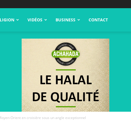
LIGION
VIDÉOS
BUSINESS
CONTACT
oyen-Orient en croisière sous un angle exceptionnel