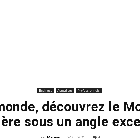
Business
Actualités
Professionnels
monde, découvrez le M
ière sous un angle exc
Par
Maryam
-
24/05/2021
4