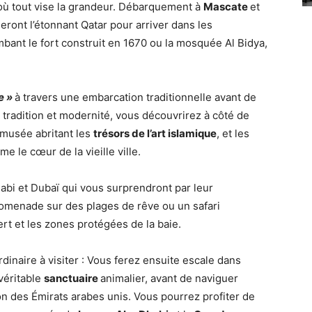
ù tout vise la grandeur. Débarquement à
Mascate
et
eront l’étonnant Qatar pour arriver dans les
bant le fort construit en 1670 ou la mosquée Al Bidya,
e »
à travers une embarcation traditionnelle avant de
 tradition et modernité, vous découvrirez à côté de
 musée abritant les
trésors de l’art islamique
, et les
me le cœur de la vieille ville.
habi et Dubaï qui vous surprendront par leur
romenade sur des plages de rêve ou un safari
rt et les zones protégées de la baie.
dinaire à visiter :
Vous ferez ensuite escale dans
 véritable
sanctuaire
animalier, avant de naviguer
on des Émirats arabes unis. Vous pourrez profiter de