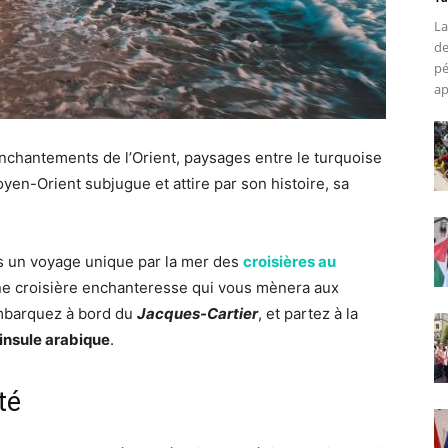
La
de
pé
ap
nchantements de l’Orient, paysages entre le turquoise
yen-Orient subjugue et attire par son histoire, sa
s un voyage unique par la mer des
croisières au
ne croisière enchanteresse qui vous mènera aux
barquez à bord du
Jacques-Cartier
, et partez à la
insule arabique
.
té