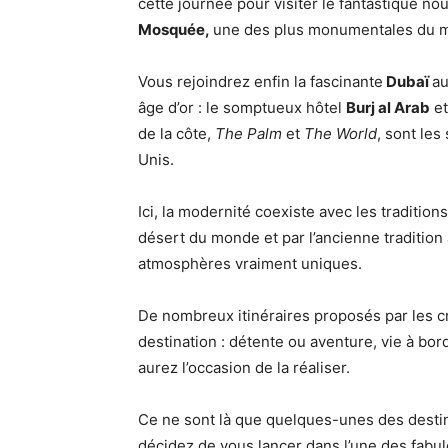
cette journée pour visiter le fantastique 
Mosquée,
une des plus monumentales du 
Vous rejoindrez enfin la fascinante
Dubaï
au
âge d’or : le somptueux hôtel
Burj al Arab
et
de la côte,
The Palm
et
The World
, sont les
Unis.
Ici, la modernité coexiste avec les tradition
désert du monde et par l’ancienne tradition
atmosphères vraiment uniques.
De nombreux itinéraires proposés par les c
destination : détente ou aventure, vie à bor
aurez l’occasion de la réaliser.
Ce ne sont là que quelques-unes des destin
décidez de vous lancer dans l’une des fabu