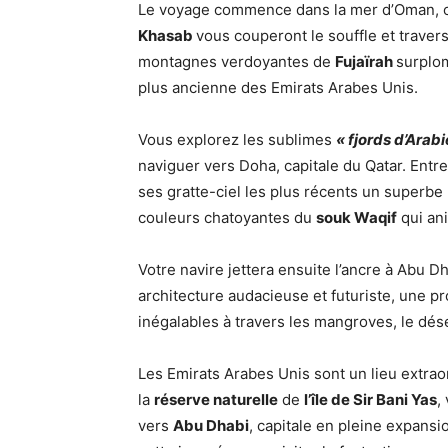
Le voyage commence dans la mer d’Oman, o
Khasab
vous couperont le souffle et travers
montagnes verdoyantes de
Fujaïrah
surplom
plus ancienne des Emirats Arabes Unis.
Vous explorez les sublimes
« fjords d’Arabi
naviguer vers Doha, capitale du Qatar.
Entre
ses gratte-ciel les plus récents un superbe
couleurs chatoyantes du
souk Waqif
qui ani
Votre navire jettera ensuite l’ancre à Abu D
architecture audacieuse et futuriste, une p
inégalables à travers les mangroves, le dése
Les Emirats Arabes Unis sont un lieu extraor
la
réserve naturelle
de
l’île de Sir Bani Yas
,
vers
Abu Dhabi
, capitale en pleine expansi