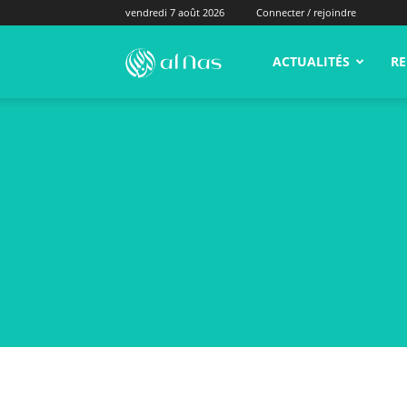
vendredi 7 août 2026
Connecter / rejoindre
ACTUALITÉS
RE
alNas.fr