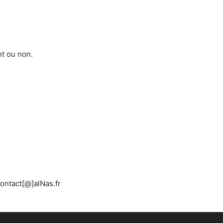
t ou non.
contact[@]alNas.fr