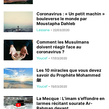
Coronavirus : « Un petit machin »
bouleverse le monde par
Moustapha Dahleb
Lassana
-
22/03/2020
Comment les Musulmans
doivent réagir face au
coronavirus ?
Youcef
-
17/03/2020
Les 10 miracles que vous devez
savoir du Prophète Mohammed
ﷺ
Youcef
-
15/03/2020
La Mecque : L’imam s’effondre en
larmes récitant sourate Ar-
Rahman devant...