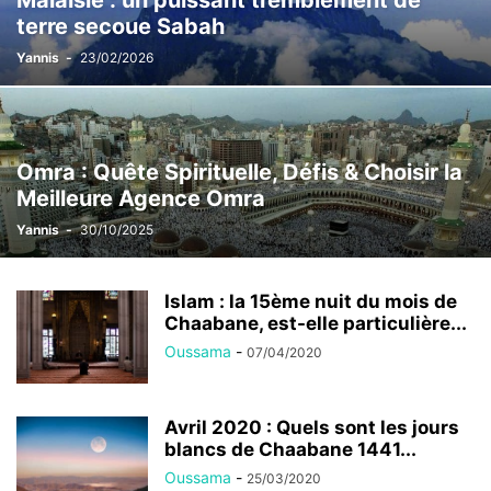
Malaisie : un puissant tremblement de
terre secoue Sabah
Yannis
-
23/02/2026
Omra : Quête Spirituelle, Défis & Choisir la
Meilleure Agence Omra
Yannis
-
30/10/2025
Islam : la 15ème nuit du mois de
Chaabane, est-elle particulière...
Oussama
-
07/04/2020
Avril 2020 : Quels sont les jours
blancs de Chaabane 1441...
Oussama
-
25/03/2020