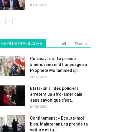
03/08/2026
LES PLUS POPULAIRES
All
Plus
Coronavirus : La presse
américaine rend hommage au
Prophète Mohammed ﷺ
24/03/2020
Etats-Unis : des policiers
arrêtent un afro-américain
sans savoir que c’est...
01/06/2020
Confinement : « Ecoute-moi
bien. Maintenant, tu prends ta
voiture et tu...