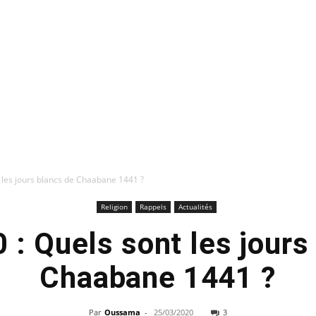
t les jours blancs de Chaabane 1441 ?
Religion
Rappels
Actualités
0 : Quels sont les jours
Chaabane 1441 ?
Par
Oussama
-
25/03/2020
3