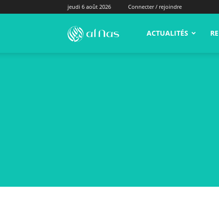
jeudi 6 août 2026
Connecter / rejoindre
alNas.fr
ACTUALITÉS
RE