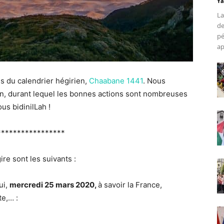
Ya
La
de
pé
ap
s du calendrier hégirien,
Chaabane 1441
.
Nous
, durant lequel les bonnes actions sont nombreuses
s bidinilLah !
*****************
re sont les suivants :
ui,
mercredi 25 mars 2020,
à savoir la France,
te,… :