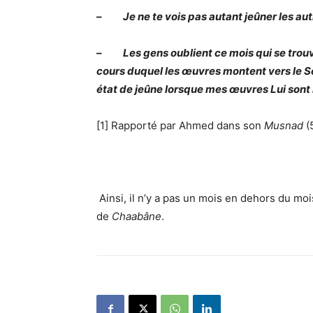
–
Je ne te vois pas autant jeûner les a
–
Les gens oublient ce mois qui se tro
cours duquel les œuvres montent vers le Sei
état de jeûne lorsque mes œuvres Lui sont
[1] Rapporté par A
h
med dans son
Musnad
(
Ainsi, il n’y a pas un mois en dehors du mois prescrit, où le
de
Chaabâne
.