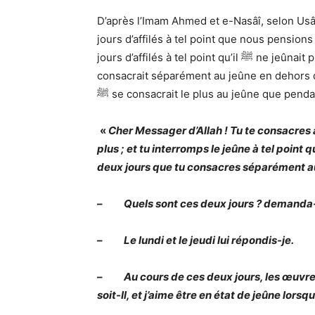
D’après l’Imam A
h
med et e-Nasâî, selon Usâma ibn Z
jours d’affilés à tel point que nous pensions qu’il ﷺ ne s’arrêtait jamais ; et il ﷺ mangea
jours d’affilés à tel point qu’il ﷺ ne jeûnait plus si ce n’est deux jours par semaine. Il ﷺ les
consacrait séparément au jeûne en dehors des périodes où il ﷺ jeûnai
ﷺ se consacrait le plus au jeûne que pend
«
Cher Messager d’Allah ! Tu te consacres 
plus ; et tu interromps le jeûne à tel point 
deux jours que tu consacres séparément au
–
Quels sont ces deux jours ? demanda-t
–
Le lundi et le jeudi lui répondis-je.
–
Au cours de ces deux jours, les œuvre
soit-Il, et j’aime être en état de jeûne lo