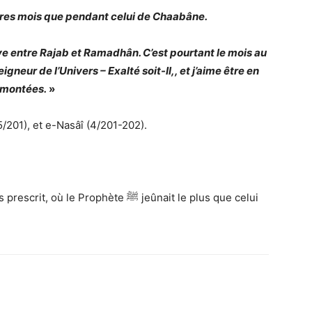
utres mois que pendant celui de Chaabâne.
uve entre Rajab et Rama
dh
ân. C’est pourtant le mois au
gneur de l’Univers – Exalté soit-Il,
, et j’aime être en
 montées.
»
5/201), et e-Nasâî (4/201-202).
 Prophète ﷺ jeûnait le plus que celui