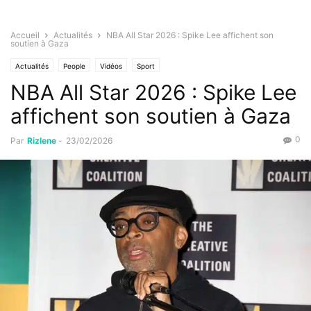
Accueil
Actualités
NBA All Star 2026 : Spike Lee affichent son
soutien à Gaza
Actualités
People
Vidéos
Sport
NBA All Star 2026 : Spike Lee
affichent son soutien à Gaza
0
Par
Rizlene
-
23/02/2026