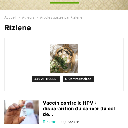
Accueil
Auteurs
Articles postés par Rizlene
Rizlene
446 ARTICLES
0 Commentaires
Vaccin contre le HPV :
dispararition du cancer du col
de...
Rizlene
-
22/06/2026