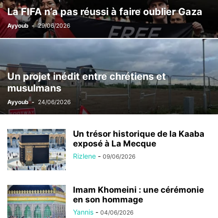
La FIFA n’a pas réussi à faire oublier Gaza
Ayyoub
-
29/06/2026
Un projet inédit entre chrétiens et
musulmans
Ayyoub
-
24/06/2026
Un trésor historique de la Kaaba
exposé à La Mecque
Rizlene
-
09/06/2026
Imam Khomeini : une cérémonie
en son hommage
Yannis
-
04/06/2026