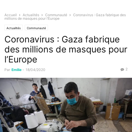
Accueil
Actualités
Communauté
Coronavirus : Gaza fabrique des
millions de masques pour l’Europe
Actualités
Communauté
Coronavirus : Gaza fabrique
des millions de masques pour
l’Europe
2
Par
Emilie
-
18/04/2020