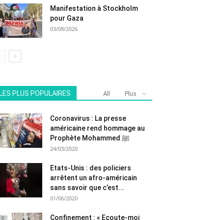
Manifestation à Stockholm
pour Gaza
03/08/2026
LES PLUS POPULAIRES
All
Plus
Coronavirus : La presse
américaine rend hommage au
Prophète Mohammed ﷺ
24/03/2020
Etats-Unis : des policiers
arrêtent un afro-américain
sans savoir que c’est...
01/06/2020
Confinement : « Ecoute-moi