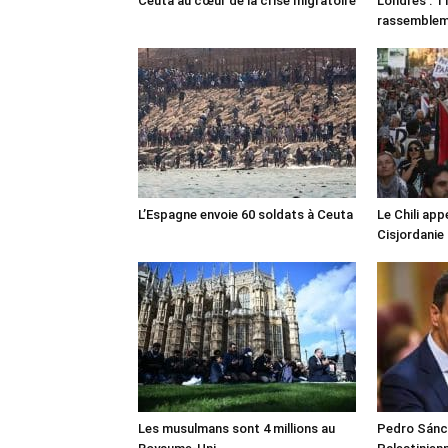
Ceuta au cœur de la crise migratoire
Londres : 11
rassemble
L’Espagne envoie 60 soldats à Ceuta
Le Chili appe
Cisjordanie
Les musulmans sont 4 millions au
Pedro Sánch