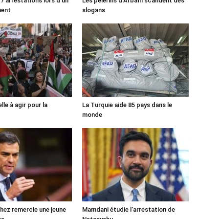
7 arrestations lors d’un
Les pèlerins d’Arbaïn scandent des
ment
slogans
lle à agir pour la
La Turquie aide 85 pays dans le
monde
ez remercie une jeune
Mamdani étudie l’arrestation de