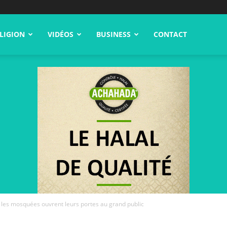
LIGION
VIDÉOS
BUSINESS
CONTACT
 les mosquées ouvrent leurs portes au grand public