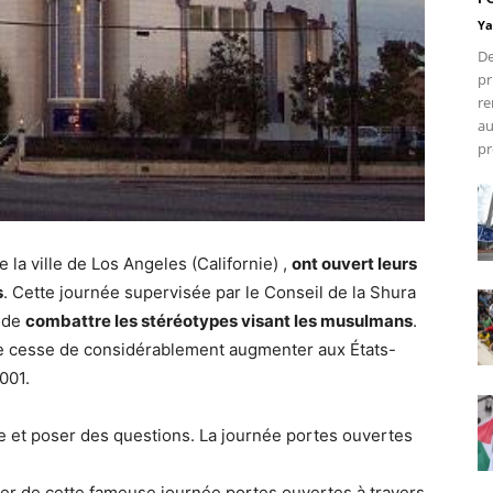
Ya
De
pr
re
au
pr
la ville de Los Angeles (Californie) ,
ont ouvert leurs
s
. Cette journée supervisée par le Conseil de la Shura
t de
combattre les stéréotypes visant les musulmans
.
ne cesse de considérablement augmenter aux États-
001.
ée et poser des questions. La journée portes ouvertes
ler de cette fameuse journée portes ouvertes à travers