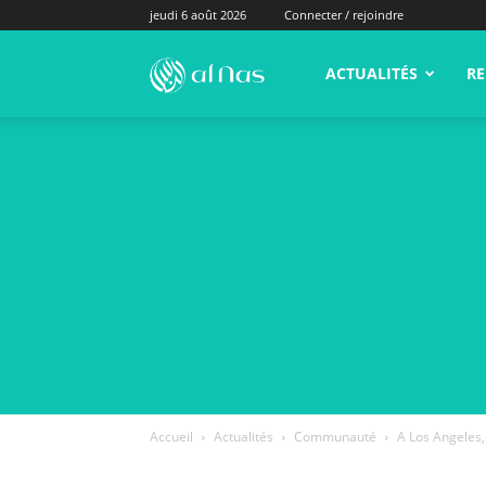
jeudi 6 août 2026
Connecter / rejoindre
alNas.fr
ACTUALITÉS
RE
Accueil
Actualités
Communauté
A Los Angeles,