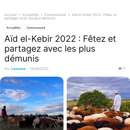
Accueil
Actualités
Communauté
Aïd el-Kebir 2022 : Fêtez et
partagez avec les plus démunis
Actualités
Communauté
Aïd el-Kebir 2022 : Fêtez et
partagez avec les plus
démunis
0
Par
Lassana
-
16/06/2022