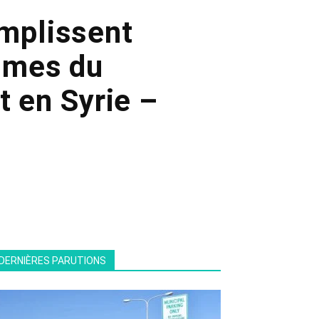
omplissent
times du
t en Syrie –
DERNIÈRES PARUTIONS