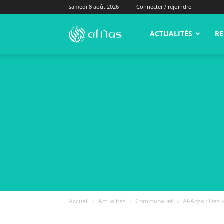
samedi 8 août 2026
Connecter / rejoindre
alNas.fr
ACTUALITÉS
RE
Accueil
Actualités
Communauté
Al-Aqsa : Des 