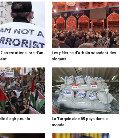
7 arrestations lors d’un
Les pèlerins d’Arbaïn scandent des
ment
slogans
lle à agir pour la
La Turquie aide 85 pays dans le
monde