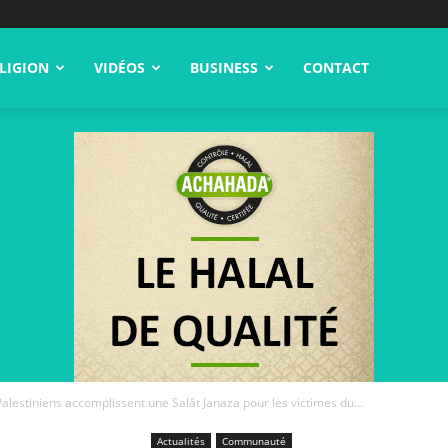
LIGION
VIDÉOS
BUSINESS
CONTACT
Palestiniens accomplissent une Salât Janaza pour les victimes du...
Actualités
Communauté