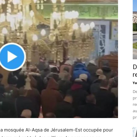
D
r
Ya
De
pr
re
au
pr
 à la mosquée Al-Aqsa de Jérusalem-Est occupée pour