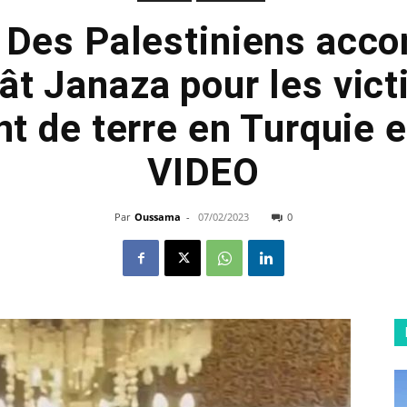
 Des Palestiniens acc
ât Janaza pour les vic
 de terre en Turquie e
VIDEO
Par
Oussama
-
07/02/2023
0