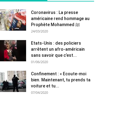
Coronavirus : La presse
américaine rend hommage au
Prophète Mohammed ﷺ
24/03/2020
Etats-Unis : des policiers
arrêtent un afro-américain
sans savoir que c’est...
01/06/2020
Confinement : « Ecoute-moi
bien. Maintenant, tu prends ta
voiture et tu...
07/04/2020