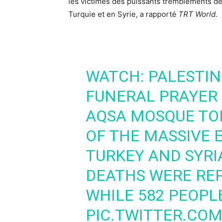
les victimes des puissants tremblements de 
Turquie et en Syrie, a rapporté
TRT World.
WATCH: PALESTI
FUNERAL PRAYER 
AQSA MOSQUE TOD
OF THE MASSIVE 
TURKEY AND SYRIA
DEATHS WERE REP
WHILE 582 PEOPLE
PIC.TWITTER.CO