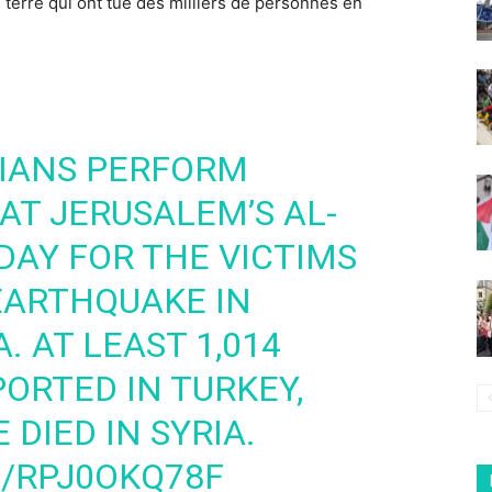
terre qui ont tué des milliers de personnes en
NIANS PERFORM
AT JERUSALEM’S AL-
AY FOR THE VICTIMS
EARTHQUAKE IN
. AT LEAST 1,014
ORTED IN TURKEY,
 DIED IN SYRIA.
M/RPJ0OKQ78F