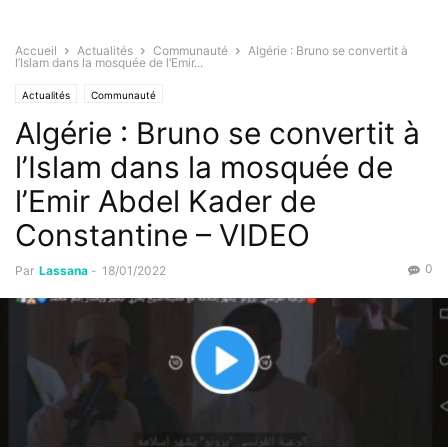
Accueil
Actualités
Communauté
Algérie : Bruno se convertit à
l’Islam dans la mosquée de l’Emir...
Actualités
Communauté
Algérie : Bruno se convertit à
l’Islam dans la mosquée de
l’Emir Abdel Kader de
Constantine – VIDEO
0
Par
Lassana
-
18/01/2022