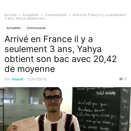
Accueil
Actualités
Communauté
Arrivé en France il y a seulement
3 ans, Yahya obtient son...
Actualités
Communauté
Arrivé en France il y a
seulement 3 ans, Yahya
obtient son bac avec 20,42
de moyenne
0
Par
Youcef
-
13/07/2019