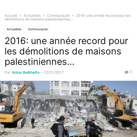
Accueil
Actualités
Communauté
2016: une année record pour les
démolitions de maisons palestiniennes…
Actualités
Communauté
2016: une année record pour
les démolitions de maisons
palestiniennes…
0
Par
Antar Belkhelfa
-
02/01/2017