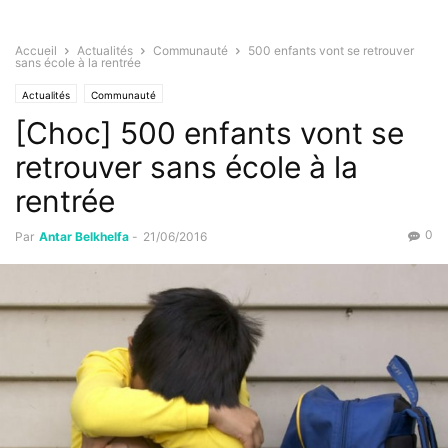
Accueil
Actualités
Communauté
500 enfants vont se retrouver
sans école à la rentrée
Actualités
Communauté
[Choc] 500 enfants vont se
retrouver sans école à la
rentrée
0
Par
Antar Belkhelfa
-
21/06/2016