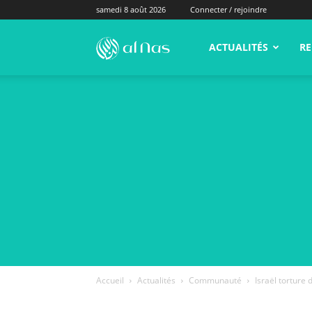
samedi 8 août 2026
Connecter / rejoindre
alNas.fr
ACTUALITÉS
RE
Accueil
Actualités
Communauté
Israël torture