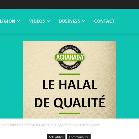
LIGION
VIDÉOS
BUSINESS
CONTACT
 des enfants palestiniens dans des cages situées dehors en...
Actualités
Communauté