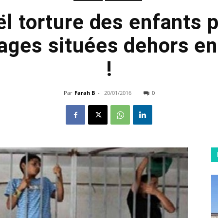
ël torture des enfants 
ages situées dehors en 
!
Par
Farah B
-
20/01/2016
0