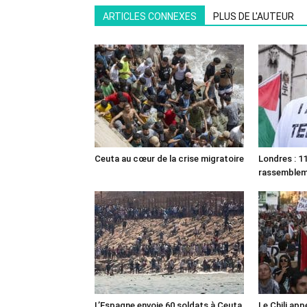
ARTICLES CONNEXES
PLUS DE L'AUTEUR
Ceuta au cœur de la crise migratoire
Londres : 11
rassemble
L’Espagne envoie 60 soldats à Ceuta
Le Chili appe