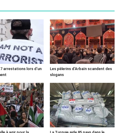
7 arrestations lors d’un
Les pèlerins d’Arbaïn scandent des
ment
slogans
lle à agir pour la
La Turquie aide 85 pays dans le