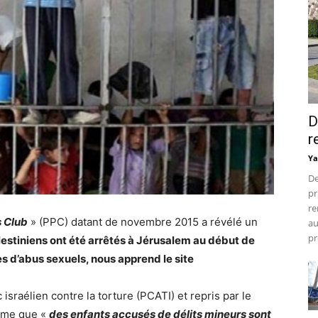
D
r
Ya
De
pr
re
s Club
» (PPC) datant de novembre 2015 a révélé un
au
pr
estiniens ont été arrêtés à Jérusalem au début de
s d’abus sexuels, nous apprend le site
israélien contre la torture (PCATI) et repris par le
rme que «
des enfants accusés de délits mineurs sont