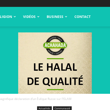
LIGION
VIDÉOS
BUSINESS
CONTACT
agnifique déclaration d’un Évêque Russe sur l’ISLAM
Actualités
Communauté