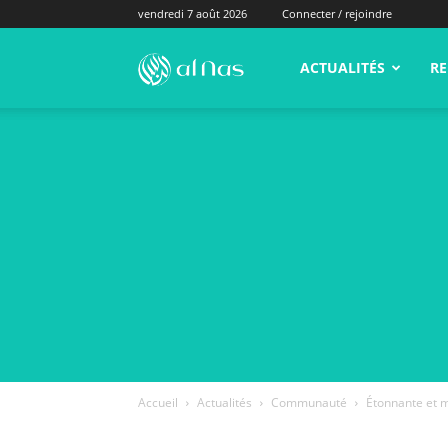
vendredi 7 août 2026
Connecter / rejoindre
alNas.fr
ACTUALITÉS
RE
Accueil
Actualités
Communauté
Étonnante et m