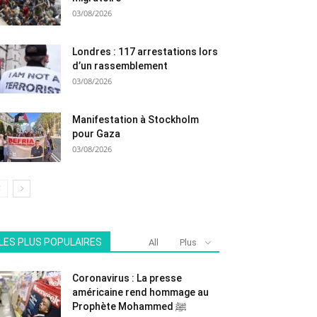
03/08/2026
Londres : 117 arrestations lors
d’un rassemblement
03/08/2026
Manifestation à Stockholm
pour Gaza
03/08/2026
LES PLUS POPULAIRES
All
Plus
Coronavirus : La presse
américaine rend hommage au
Prophète Mohammed ﷺ