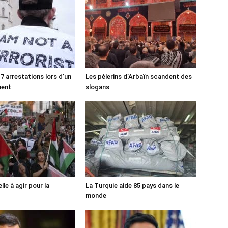
7 arrestations lors d’un
Les pèlerins d’Arbaïn scandent des
ment
slogans
lle à agir pour la
La Turquie aide 85 pays dans le
monde