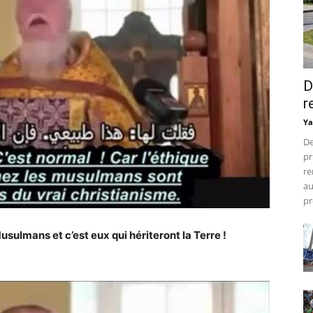
D
r
Ya
De
pr
re
au
pr
Musulmans et c’est eux qui hériteront la Terre !