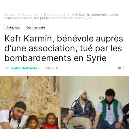
Accueil
Actualités
Communauté
Kafr Karmin, bénévole auprès
d’une association, tué par les bombardements en Syrie
Actualités
Communauté
Kafr Karmin, bénévole auprès
d’une association, tué par les
bombardements en Syrie
0
Par
Antar Belkhelfa
-
11/08/2016