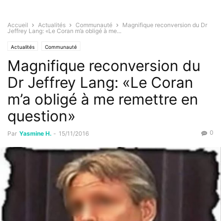
Accueil
Actualités
Communauté
Magnifique reconversion du Dr
Jeffrey Lang: «Le Coran m’a obligé à me...
Actualités
Communauté
Magnifique reconversion du
Dr Jeffrey Lang: «Le Coran
m’a obligé à me remettre en
question»
0
Par
Yasmine H.
-
15/11/2016