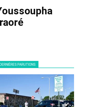
 Youssoupha
raoré
DERNIÈRES PARUTIONS