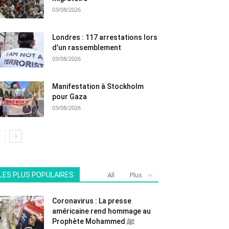
03/08/2026
Londres : 117 arrestations lors
d’un rassemblement
03/08/2026
Manifestation à Stockholm
pour Gaza
03/08/2026
LES PLUS POPULAIRES
All
Plus
Coronavirus : La presse
américaine rend hommage au
Prophète Mohammed ﷺ