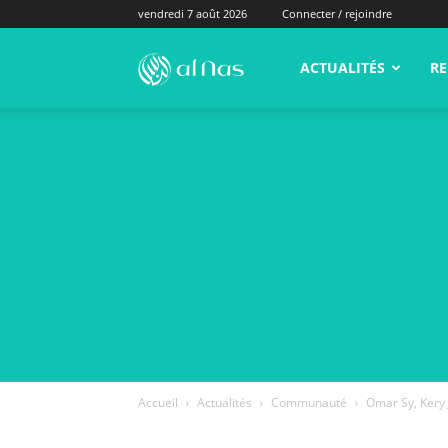
vendredi 7 août 2026
Connecter / rejoindre
alNas.fr
ACTUALITÉS
RE
Accueil
Actualités
Communauté
Omar Sy, Kery