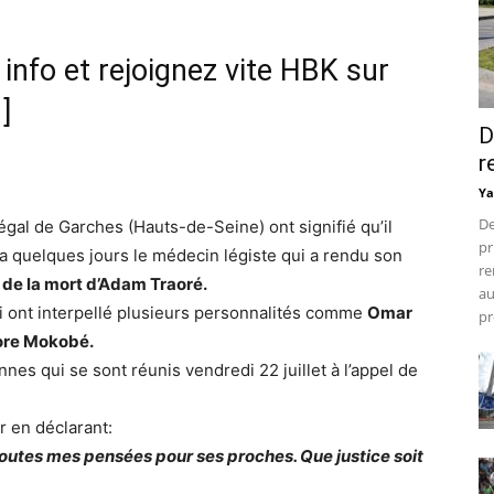
nfo et rejoignez vite HBK sur
]
D
r
Ya
De
égal de Garches (Hauts-de-Seine) ont signifié qu’il
pr
y a quelques jours le médecin légiste qui a rendu son
re
 de la mort d’Adam Traoré.
au
ui ont interpellé plusieurs personnalités comme
Omar
pr
ore Mokobé.
onnes qui se sont réunis vendredi 22 juillet à l’appel de
r en déclarant:
outes mes pensées pour ses proches. Que justice soit