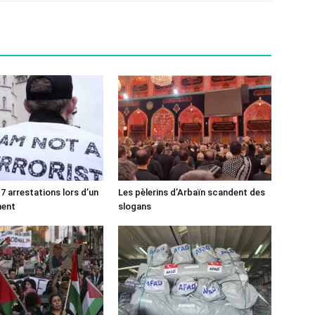
7 arrestations lors d’un
Les pèlerins d’Arbaïn scandent des
ment
slogans