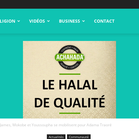
LIGION
VIDÉOS
BUSINESS
CONTACT
 James, Mokobe et Youssoupha se mobilisent pour Adama Traoré
Actualités
Communauté