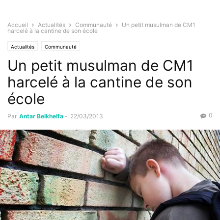
Accueil
Actualités
Communauté
Un petit musulman de CM1
harcelé à la cantine de son école
Actualités
Communauté
Un petit musulman de CM1
harcelé à la cantine de son
école
0
Par
Antar Belkhelfa
-
22/03/2013