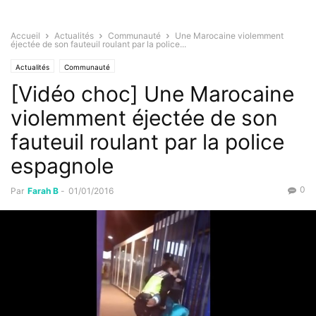
Accueil
Actualités
Communauté
Une Marocaine violemment
éjectée de son fauteuil roulant par la police...
Actualités
Communauté
[Vidéo choc] Une Marocaine
violemment éjectée de son
fauteuil roulant par la police
espagnole
0
Par
Farah B
-
01/01/2016