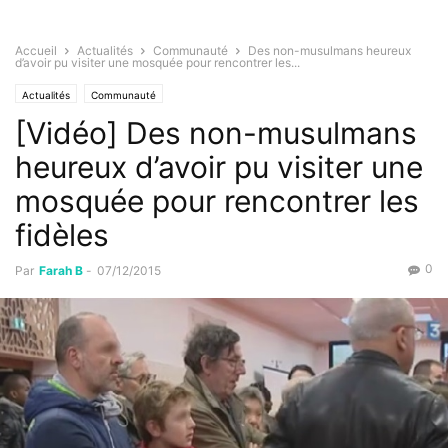
Accueil
Actualités
Communauté
Des non-musulmans heureux
d’avoir pu visiter une mosquée pour rencontrer les...
Actualités
Communauté
[Vidéo] Des non-musulmans
heureux d’avoir pu visiter une
mosquée pour rencontrer les
fidèles
0
Par
Farah B
-
07/12/2015