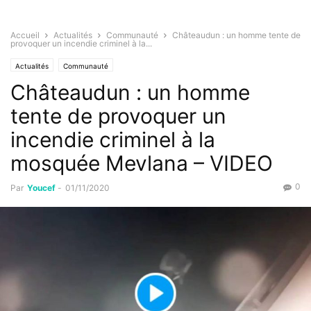
Accueil
Actualités
Communauté
Châteaudun : un homme tente de
provoquer un incendie criminel à la...
Actualités
Communauté
Châteaudun : un homme
tente de provoquer un
incendie criminel à la
mosquée Mevlana – VIDEO
0
Par
Youcef
-
01/11/2020