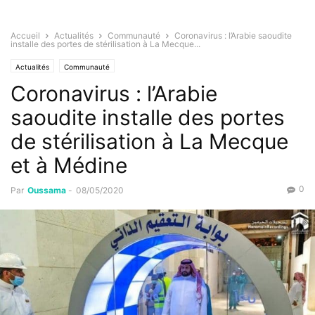
Accueil
Actualités
Communauté
Coronavirus : l’Arabie saoudite
installe des portes de stérilisation à La Mecque...
Actualités
Communauté
Coronavirus : l’Arabie
saoudite installe des portes
de stérilisation à La Mecque
et à Médine
0
Par
Oussama
-
08/05/2020