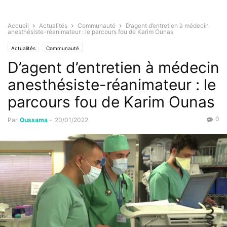
Accueil
Actualités
Communauté
D’agent d’entretien à médecin
anesthésiste-réanimateur : le parcours fou de Karim Ounas
Actualités
Communauté
D’agent d’entretien à médecin
anesthésiste-réanimateur : le
parcours fou de Karim Ounas
0
Par
Oussama
-
20/01/2022