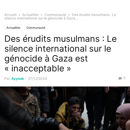
Accueil
Actualités
Communauté
Des érudits musulmans : Le
silence international sur le génocide à Gaza...
Actualités
Communauté
Des érudits musulmans : Le
silence international sur le
génocide à Gaza est
« inacceptable »
0
Par
Ayyoub
-
27/12/2024