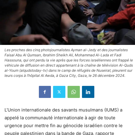
Les proches des cinq photojournalistes Ayman al-Jedy et des journalistes
Faisal Abu Al Qumsan, Ibrahim Sheikh Ali, Mohammad Al-Lada et Fadi
Hassouna, qui ont perdu la vie après que les forces israéliennes ont frappé le
véhicule de diffusion en direct appartenant à la chaîne de télévision Al-Quds
al-Youm (alqudstoday-tv) dans le camp de réfugiés de Nuseirat, pleurent sur
leurs corps à l’hôpital Al Awda, à Gaza City, Gaza, le 26 décembre 2024.
L’Union internationale des savants musulmans (IUMS) a
appelé la communauté internationale à agir de toute
urgence pour mettre fin au génocide israélien contre le
peuple palestinien dans la bande de Gaza, rapporte