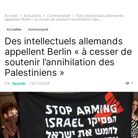
Accueil
Actualités
Communauté
Des intellectuels allemands
appellent Berlin « à cesser de soutenir l’annihilation des...
Actualités
Communauté
Des intellectuels allemands
appellent Berlin « à cesser de
soutenir l’annihilation des
Palestiniens »
0
Par
Ayyoub
-
14/11/2024