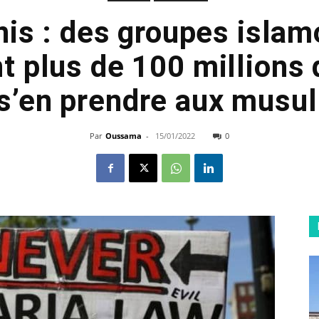
nis : des groupes isla
 plus de 100 millions 
 s’en prendre aux musu
Par
Oussama
-
15/01/2022
0