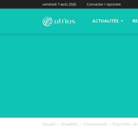
vendredi 7 août 2026
Connecter / rejoindre
alNas.fr
ACTUALITÉS
RE
Accueil
Actualités
Communauté
Etats-Unis : d