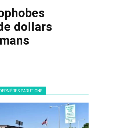
mophobes
de dollars
lmans
DERNIÈRES PARUTIONS