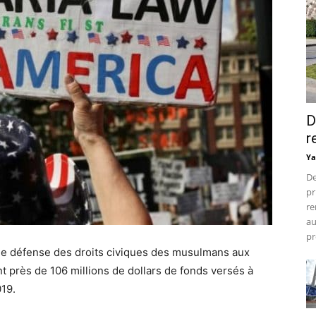
D
r
Ya
De
pr
re
au
pr
de défense des droits civiques des musulmans aux
t près de 106 millions de dollars de fonds versés à
19.