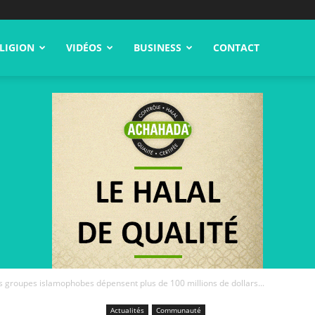
LIGION
VIDÉOS
BUSINESS
CONTACT
es groupes islamophobes dépensent plus de 100 millions de dollars...
Actualités
Communauté