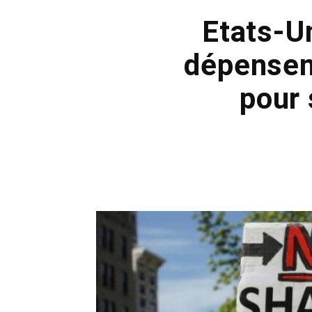
Etats-U
dépensent
pour