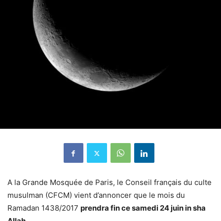
A la Grande Mosquée de Paris, le Conseil français du culte
musulman (CFCM) vient d’annoncer que le mois du
Ramadan 1438/2017
prendra fin ce samedi 24 juin in sha
Allah.