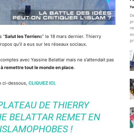
Ya
De
pr
re
au
s “
Salut les Terrien
s” le 18 mars dernier. Thierry
pr
propos qu’il a eus sur les réseaux sociaux.
s comptes avec Yassine Belattar mais ne s’attendait pas
u à remettre tout le monde en place
.
éo ci-dessous,
CLIQUEZ ICI
.
 PLATEAU DE THIERRY
NE BELATTAR REMET EN
 ISLAMOPHOBES !