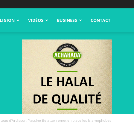
LIGION
VIDÉOS
BUSINESS
CONTACT
plateau d’Ardisson, Yassine Belattar remet en place les islamophobes