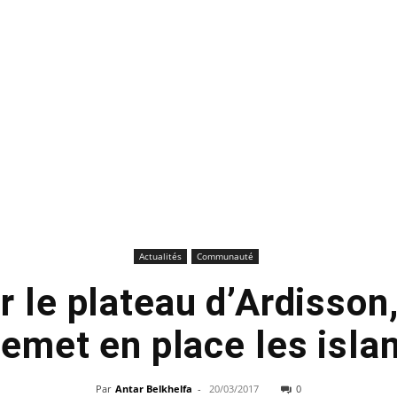
Actualités
Communauté
ur le plateau d’Ardisson
remet en place les is
Par
Antar Belkhelfa
-
20/03/2017
0