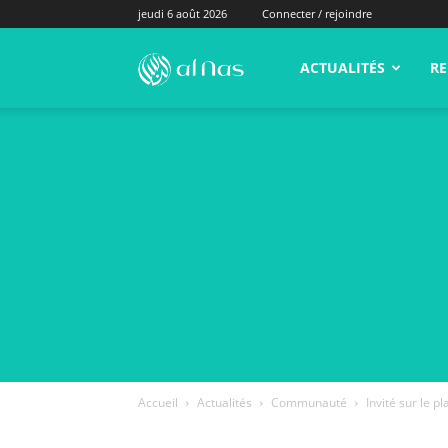
jeudi 6 août 2026
Connecter / rejoindre
alNas.fr
ACTUALITÉS
RE
Accueil
Actualités
Communauté
Invité sur le 