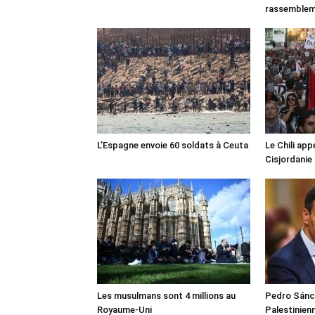
rassemble
L’Espagne envoie 60 soldats à Ceuta
Le Chili appe
Cisjordanie
Les musulmans sont 4 millions au
Pedro Sánch
Royaume-Uni
Palestinien