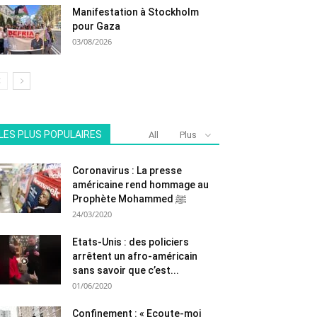
Manifestation à Stockholm
pour Gaza
03/08/2026
LES PLUS POPULAIRES
All
Plus
Coronavirus : La presse
américaine rend hommage au
Prophète Mohammed ﷺ
24/03/2020
Etats-Unis : des policiers
arrêtent un afro-américain
sans savoir que c’est...
01/06/2020
Confinement : « Ecoute-moi