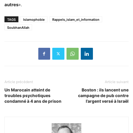
autres
».
TAGS
Islamophobie
Rappels_islam_et_information
SoubhanAllah
Article précédent
Article suivant
Un Marocain atteint de
Boston : ils lancent une
troubles psychotiques
campagne de pub contre
condamné à 4 ans de prison
l’argent versé à Israël