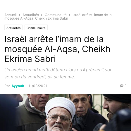
Accueil
Actualités
Communauté
Israël arrête l’imam de la
mosquée Al-Aqsa, Cheikh Ekrima Sabri
Actualités
Communauté
Israël arrête l’imam de la
mosquée Al-Aqsa, Cheikh
Ekrima Sabri
Un ancien grand mufti détenu alors qu'il préparait son
sermon du vendredi, dit sa femme.
1
Par
Ayyoub
-
11/03/2021