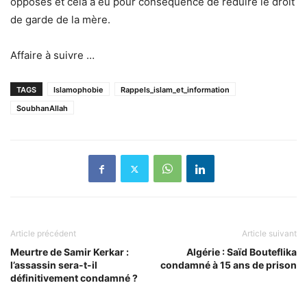
opposés et cela a eu pour conséquence de réduire le droit
de garde de la mère.
Affaire à suivre …
TAGS
Islamophobie
Rappels_islam_et_information
SoubhanAllah
Article précédent
Article suivant
Meurtre de Samir Kerkar :
Algérie : Saïd Bouteflika
l’assassin sera-t-il
condamné à 15 ans de prison
définitivement condamné ?