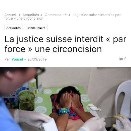
Accueil
Actualités
Communauté
La justice suisse interdit « par
force » une circoncision
Actualités
Communauté
La justice suisse interdit « par
force » une circoncision
0
Par
Youcef
-
25/09/2019