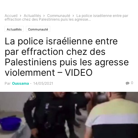
Accueil
Actualités
Communauté
La police israélienne entre par
effraction chez des Palestiniens puis les agresse...
Actualités
Communauté
La police israélienne entre
par effraction chez des
Palestiniens puis les agresse
violemment – VIDEO
0
Par
Oussama
-
14/05/2021