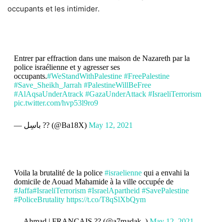
occupants et les intimider.
Entrer par effraction dans une maison de Nazareth par la
police israélienne et y agresser ses
occupants.
#WeStandWithPalestine
#FreePalestine
#Save_Sheikh_Jarrah
#PalestineWillBeFree
#AlAqsaUnderAtrack
#GazaUnderAttack
#IsraeliTerrorism
pic.twitter.com/hvp53l9ro9
— باسِل ?? (@Ba18X)
May 12, 2021
Voila la brutalité de la police
#israelienne
qui a envahi la
domicile de Aouad Mahamide à la ville occupée de
#Jaffa
#IsraeliTerrorism
#IsraelApartheid
#SavePalestine
#PoliceBrutality
https://t.co/T8qSlXbQym
— Ahmad | FRANÇAIS ?? (@a7madak_)
May 12, 2021