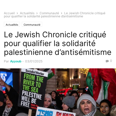
Accueil
Actualités
Communauté
Le Jewish Chronicle critiqué
pour qualifier la solidarité palestinienne d’antisémitisme
Actualités
Communauté
Le Jewish Chronicle critiqué
pour qualifier la solidarité
palestinienne d’antisémitisme
0
Par
Ayyoub
-
03/01/2025