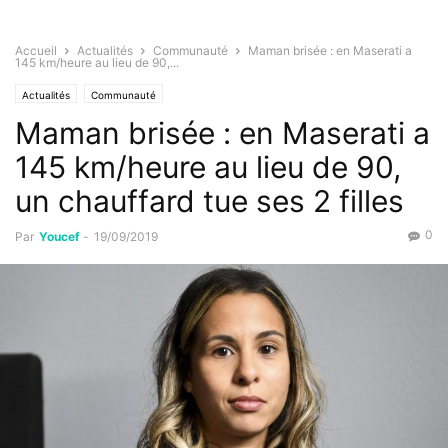
Accueil
Actualités
Communauté
Maman brisée : en Maserati a
145 km/heure au lieu de 90,...
Actualités
Communauté
Maman brisée : en Maserati a
145 km/heure au lieu de 90,
un chauffard tue ses 2 filles
0
Par
Youcef
-
19/09/2019