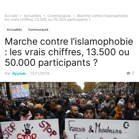
Accueil
Actualités
Communauté
Marche contre l’islamophobie :
les vrais chiffres, 13.500 ou 50.000 participants ?
Actualités
Communauté
Marche contre l’islamophobie
: les vrais chiffres, 13.500 ou
50.000 participants ?
0
Par
Ayyoub
-
13/11/2019