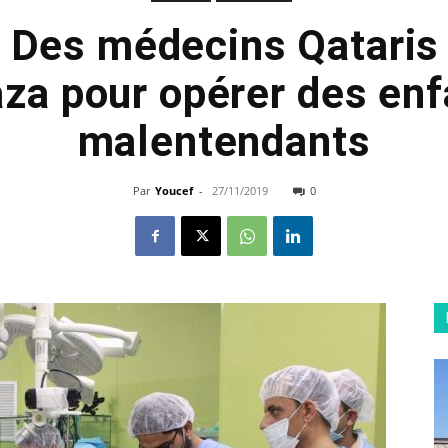
: Des médecins Qataris
aza pour opérer des enf
malentendants
Par
Youcef
-
27/11/2019
0