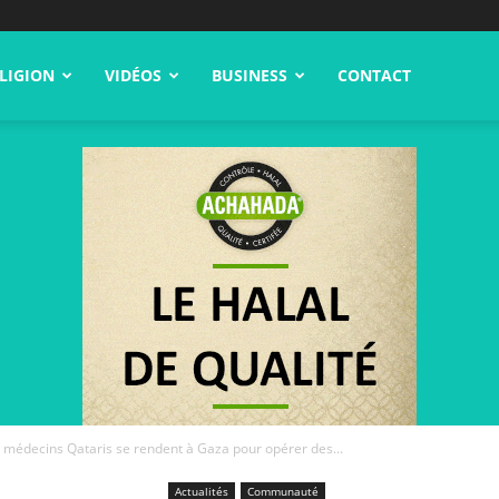
LIGION
VIDÉOS
BUSINESS
CONTACT
s médecins Qataris se rendent à Gaza pour opérer des...
Actualités
Communauté