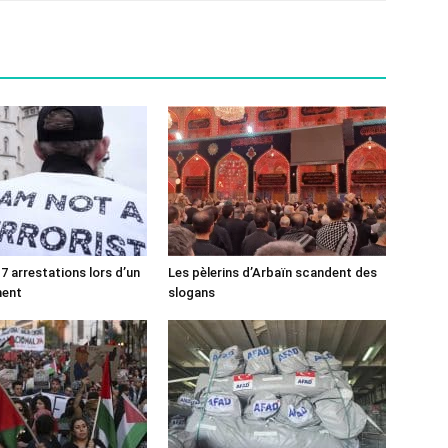
7 arrestations lors d’un
Les pèlerins d’Arbaïn scandent des
ment
slogans