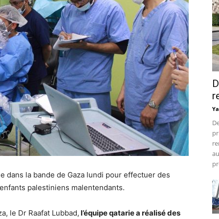
D
r
Ya
De
pr
re
au
pr
ée dans la bande de Gaza lundi pour effectuer des
 enfants palestiniens malentendants.
a, le Dr Raafat Lubbad,
l’équipe qatarie a réalisé des