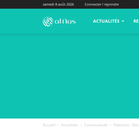
samedi 8 août 2026
Connecter / rejoindre
alNas.fr
ACTUALITÉS
RE
Accueil
Actualités
Communauté
Palestine : De