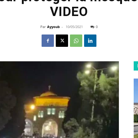
VIDEO
Par
Ayyoub
-
10/05/2021
0