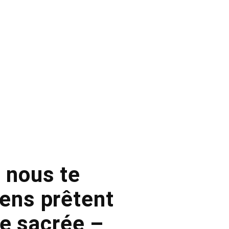
, nous te
iens prêtent
e sacrée –