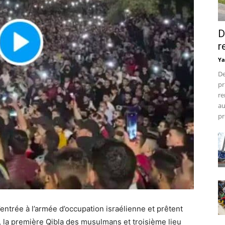
D
r
Ya
De
pr
re
au
pr
’entrée à l’armée d’occupation israélienne et prêtent
la première Qibla des musulmans et troisième lieu