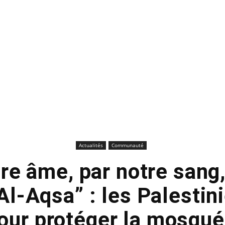
Actualités
Communauté
re âme, par notre sang
l-Aqsa” : les Palestin
our protéger la mosqué