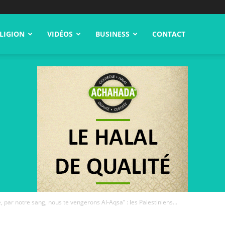
LIGION
VIDÉOS
BUSINESS
CONTACT
 par notre sang, nous te vengerons Al-Aqsa” : les Palestiniens...