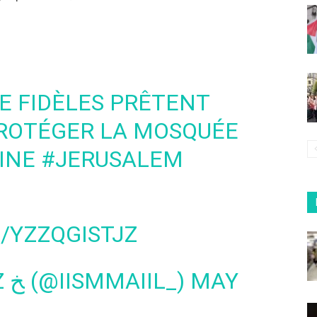
DE FIDÈLES PRÊTENT
ROTÉGER LA MOSQUÉE
INE
#JERUSALEM
/YZZQGISTJZ
— ? MR. ISO ABINIZ ‎ﺦ (@IISMMAIIL_)
MAY