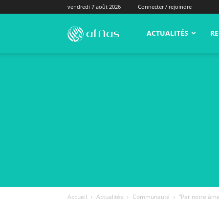
vendredi 7 août 2026
Connecter / rejoindre
alNas.fr
ACTUALITÉS
RE
Accueil
Actualités
Communauté
“Par notre âme,