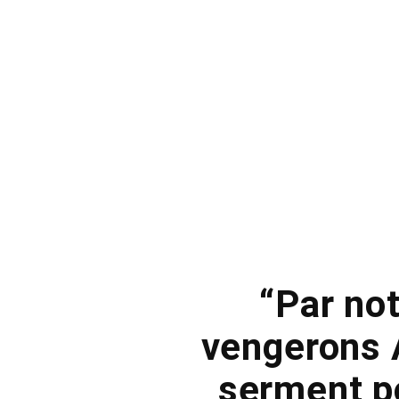
“Par not
vengerons A
serment p