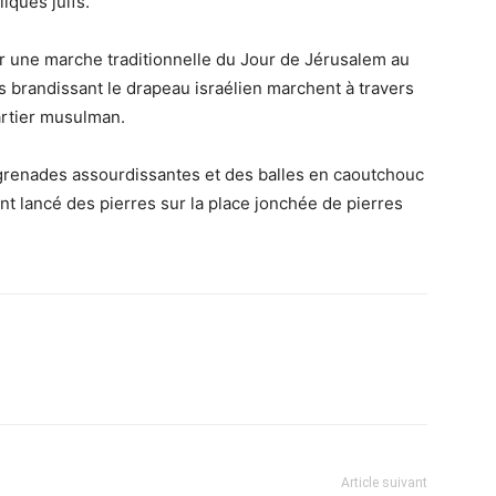
iques juifs.
er une marche traditionnelle du Jour de Jérusalem au
fs brandissant le drapeau israélien marchent à travers
uartier musulman.
 grenades assourdissantes et des balles en caoutchouc
nt lancé des pierres sur la place jonchée de pierres
Article suivant