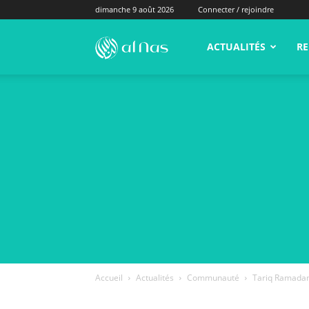
dimanche 9 août 2026
Connecter / rejoindre
alNas.fr
ACTUALITÉS
RE
Accueil
Actualités
Communauté
Tariq Ramadan 