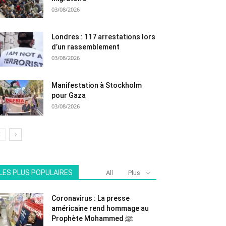
03/08/2026
Londres : 117 arrestations lors
d’un rassemblement
03/08/2026
Manifestation à Stockholm
pour Gaza
03/08/2026
LES PLUS POPULAIRES
All
Plus
Coronavirus : La presse
américaine rend hommage au
Prophète Mohammed ﷺ