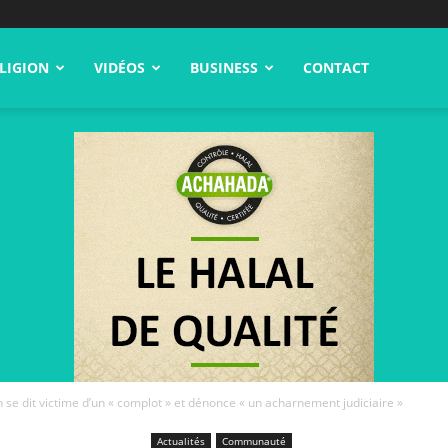
LIGION
VIDÉOS
BUSINESS
CONTACT
se dit victime d’un « complot » et dénonce « un acharnement judiciaire »
Actualités
Communauté