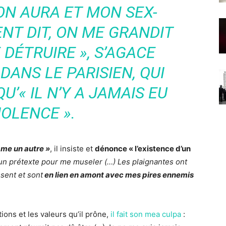
ON AURA ET MON SEX-
NT DIT, ON ME GRANDIT
 DÉTRUIRE »
, S’AGACE
 DANS
LE PARISIEN
, QUI
QU’
« IL N’Y A JAMAIS EU
IOLENCE ».
mme un autre »
, il insiste et
dénonce « l’existence d’un
’un prétexte pour me museler (…)
Les plaignantes ont
sent et sont
en lien en amont avec mes pires ennemis
tions et les valeurs qu’il prône,
il fait son mea culpa
: