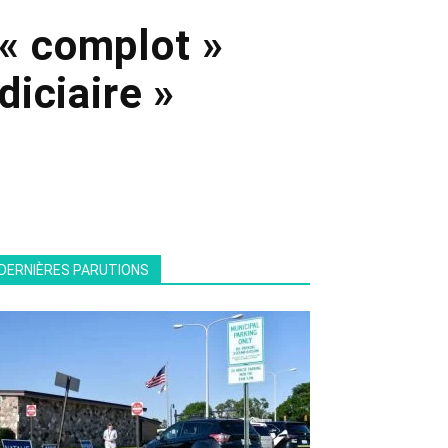
 « complot »
iciaire »
DERNIÈRES PARUTIONS