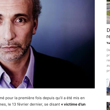
D
r
Ya
De
pr
re
au
pr
é pour la première fois depuis qu’il a été mis en
s, le 13 février dernier, se disant
« victime d’un