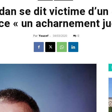
an se dit victime d’un
ce « un acharnement jud
Par
Youcef
-
04/03/2020
0