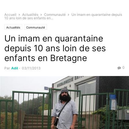
Accueil
Actualités
Communauté
Un imam en quarantaine depuis
10 ans loin de ses enfants en...
Actualités
Communauté
Un imam en quarantaine
depuis 10 ans loin de ses
enfants en Bretagne
0
Par
Adil
-
03/11/2013