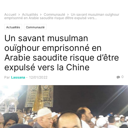
Accueil
Actualités
Communauté
Un savant musulman ouïghour
emprisonné en Arabie saoudite risque d’être expulsé vers...
Actualités
Communauté
Un savant musulman
ouïghour emprisonné en
Arabie saoudite risque d’être
expulsé vers la Chine
0
Par
Lassana
-
12/01/2022