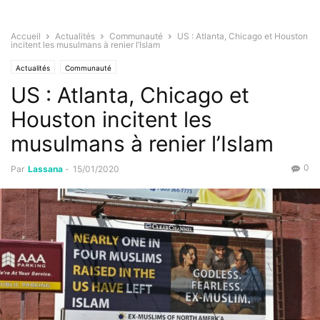
Accueil
Actualités
Communauté
US : Atlanta, Chicago et Houston
incitent les musulmans à renier l’Islam
Actualités
Communauté
US : Atlanta, Chicago et
Houston incitent les
musulmans à renier l’Islam
0
Par
Lassana
-
15/01/2020