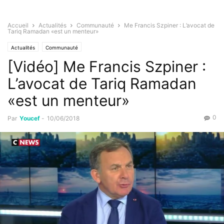
Accueil
Actualités
Communauté
Me Francis Szpiner : L’avocat de
Tariq Ramadan «est un menteur»
Actualités
Communauté
[Vidéo] Me Francis Szpiner :
L’avocat de Tariq Ramadan
«est un menteur»
0
Par
Youcef
-
10/06/2018