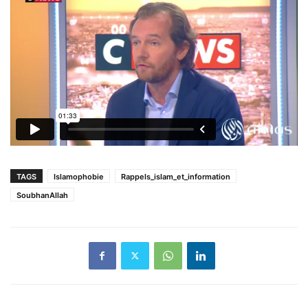
TAGS
Islamophobie
Rappels_islam_et_information
SoubhanAllah