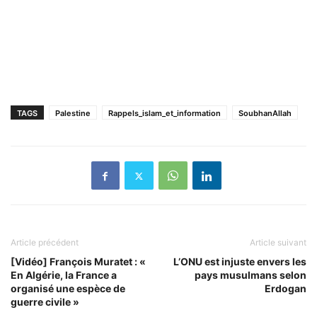
TAGS
Palestine
Rappels_islam_et_information
SoubhanAllah
Article précédent
Article suivant
[Vidéo] François Muratet : «
L’ONU est injuste envers les
En Algérie, la France a
pays musulmans selon
organisé une espèce de
Erdogan
guerre civile »