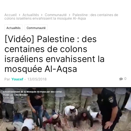
Accueil
Actualités
Communauté
Palestine : des centaines de
colons israéliens envahissent la mosquée Al-Aqsa
Actualités
Communauté
[Vidéo] Palestine : des
centaines de colons
israéliens envahissent la
mosquée Al-Aqsa
0
Par
Youcef
-
13/05/2018