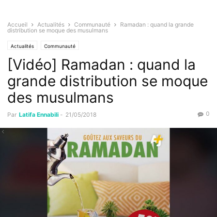
Accueil
Actualités
Communauté
Ramadan : quand la grande
distribution se moque des musulmans
Actualités
Communauté
[Vidéo] Ramadan : quand la
grande distribution se moque
des musulmans
0
Par
Latifa Ennabili
-
21/05/2018