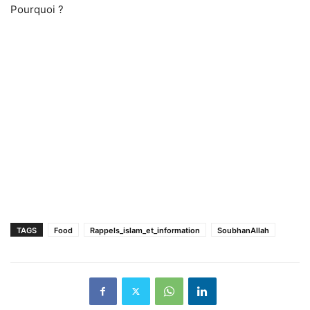
Pourquoi ?
TAGS
Food
Rappels_islam_et_information
SoubhanAllah