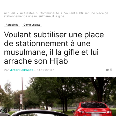
Accueil
Actualités
Communauté
Voulant subtiliser une place de
stationnement à une musulmane, il la gifle...
Actualités
Communauté
Voulant subtiliser une place
de stationnement à une
musulmane, il la gifle et lui
arrache son Hijab
0
Par
Antar Belkhelfa
-
14/03/2017