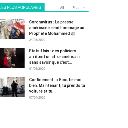
LES PLUS POPULAIRES
All
Plus
Coronavirus : La presse
américaine rend hommage au
Prophète Mohammed ﷺ
24/03/2020
Etats-Unis : des policiers
arrêtent un afro-américain
sans savoir que c’est...
01/06/2020
Confinement : « Ecoute-moi
bien. Maintenant, tu prends ta
voiture et tu...
07/04/2020