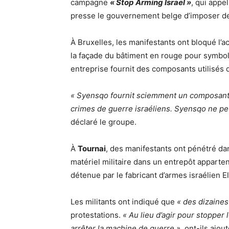
campagne
« Stop Arming Israel »
, qui appel
presse le gouvernement belge d’imposer des
À Bruxelles, les manifestants ont bloqué l’
la façade du bâtiment en rouge pour symboli
entreprise fournit des composants utilisés 
« Syensqo fournit sciemment un composant
crimes de guerre israéliens. Syensqo ne peu
déclaré le groupe.
À
Tournai
, des manifestants ont pénétré da
matériel militaire dans un entrepôt appart
détenue par le fabricant d’armes israélien E
Les militants ont indiqué que
« des dizaines
protestations.
« Au lieu d’agir pour stopper
arrêter la machine de guerre »
, ont-ils ajout