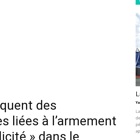
L
oquent des
Ya
La
es liées à l’armement
de
pé
ap
icité » dans le