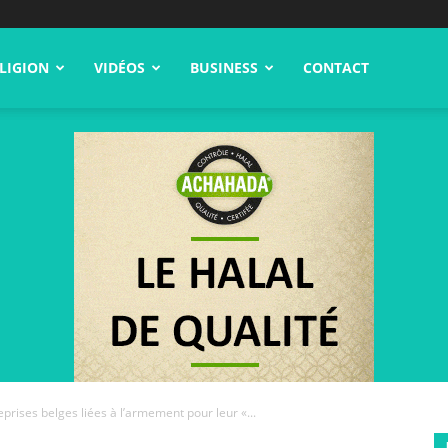
LIGION
VIDÉOS
BUSINESS
CONTACT
prises belges liées à l’armement pour leur «...