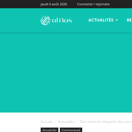
jeudi 6 août 2026
Connecter / rejoindre
alNas.fr
ACTUALITÉS
RE
Accueil
Actualités
Des militants bloquent des entre
Actualités
Communauté