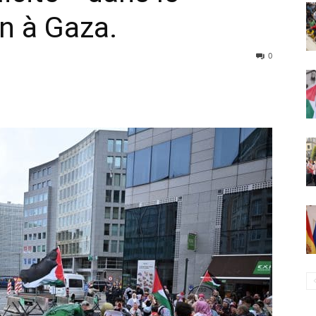
en à Gaza.
0