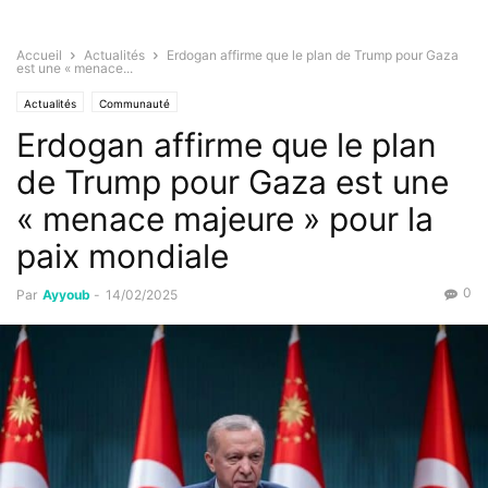
Accueil
Actualités
Erdogan affirme que le plan de Trump pour Gaza
est une « menace...
Actualités
Communauté
Erdogan affirme que le plan
de Trump pour Gaza est une
« menace majeure » pour la
paix mondiale
0
Par
Ayyoub
-
14/02/2025